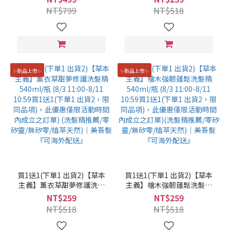
海外配送』【洗髮精推薦/外
10:59買1送1(下單1 出貨2，
NT$799
NT$518
泌體/豐盈/強韌/頭皮養護/頭
限同品項)，此優惠僅限活動
皮照護/頭皮護理】
時間內成立之訂單) (洗髮精
推薦/零矽靈/無矽零/植萃天
然)｜美吾髮『可海外配送』
✨新品上市✨
✨新品上市✨
買1送1(下單1 出貨2)【草本
買1送1(下單1 出貨2)【草本
主義】薰衣草甜夢修護洗髮
主義】檜木強韌蓬鬆洗髮精
精540ml/瓶 (8/3 11:00-8/11
540ml/瓶 (8/3 11:00-8/11
NT$259
NT$259
10:59買1送1(下單1 出貨2，
10:59買1送1(下單1 出貨2，
NT$518
NT$518
限同品項)，此優惠僅限活動
限同品項)，此優惠僅限活動
時間內成立之訂單) (洗髮精
時間內成立之訂單)(洗髮精推