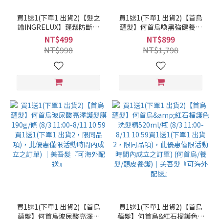
買1送1(下單1 出貨2)【髮之
買1送1(下單1 出貨2)【首烏
鑰INGRELUX】蓬鬆防斷健
蘊髮】何首烏喚黑強健養髮
髮洗髮精510g/瓶 (8/3
液50ml/瓶 (8/3 11:00-8/11
NT$499
NT$899
11:00-8/11 10:59買1送1(下
10:59買1送1(下單1 出貨2，
NT$998
NT$1,798
單1 出貨2，限同品項)，此優
限同品項)，此優惠僅限活動
惠僅限活動時間內成立之訂
時間內成立之訂單)｜美吾髮
單) (髮x鑰/髮鑰/強健髮根/洗
『可海外配送』
髮水/洗頭水/頭皮養護)｜美
吾髮『可海外配送』
買1送1(下單1 出貨2)【首烏
買1送1(下單1 出貨2)【首烏
蘊髮】何首烏玻尿酸亮澤護
蘊髮】何首烏&紅石榴護色洗