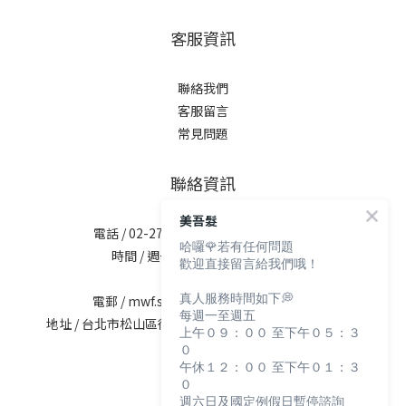
客服資訊
聯絡我們
客服留言
常見問題
聯絡資訊
美吾髮
電話 / 02-2713-6621 (無提供訂購服務)
哈囉🌹若有任何問題
時間 / 週一至週五 09:30-12:00；
歡迎直接留言給我們哦！
13:30-17:30
真人服務時間如下💭
電郵 / mwf.service@maywufa.com.tw
每週一至週五
地址 / 台北市松山區復興北路167號5樓(無提供現場販售)
上午０９：００ 至下午０５：３
０
午休１２：００ 至下午０１：３
０
週六日及國定例假日暫停諮詢