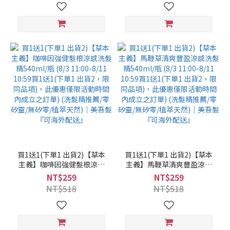
限活動時間內成立之訂單) ｜
限活動時間內成立之訂單) ｜
美吾髮『可海外配送』
美吾髮『可海外配送』
買1送1(下單1 出貨2)【草本
買1送1(下單1 出貨2)【草本
主義】咖啡因強健髮根涼感
主義】馬鞭草清爽豐盈涼感
洗髮精540ml/瓶 (8/3 11:00-
洗髮精540ml/瓶 (8/3 11:00-
NT$259
NT$259
8/11 10:59買1送1(下單1 出
8/11 10:59買1送1(下單1 出
NT$518
NT$518
貨2，限同品項)，此優惠僅
貨2，限同品項)，此優惠僅
限活動時間內成立之訂單)
限活動時間內成立之訂單)
(洗髮精推薦/零矽靈/無矽零/
(洗髮精推薦/零矽靈/無矽零/
植萃天然)｜美吾髮『可海外
植萃天然)｜美吾髮『可海外