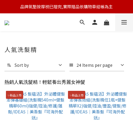
品牌氣墊按摩梳已贈完,實際贈品依購物車結帳為主
🆕 新會員註冊開卡送9折券 💰
🆕 新會員註冊開卡送9折券 💰
人氣洗髮精
Sort by
24 Items per page
熱銷人氣洗髮精！輕鬆養出秀麗女神髮
✨新品上市
✨新品上市